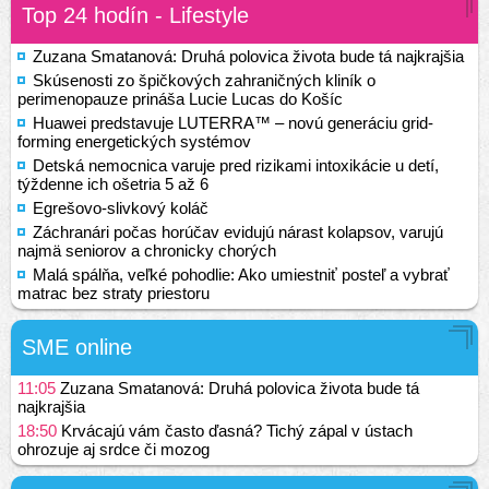
Top 24 hodín - Lifestyle
Zuzana Smatanová: Druhá polovica života bude tá najkrajšia
Skúsenosti zo špičkových zahraničných kliník o
perimenopauze prináša Lucie Lucas do Košíc
Huawei predstavuje LUTERRA™ – novú generáciu grid-
forming energetických systémov
Detská nemocnica varuje pred rizikami intoxikácie u detí,
týždenne ich ošetria 5 až 6
Egrešovo-slivkový koláč
Záchranári počas horúčav evidujú nárast kolapsov, varujú
najmä seniorov a chronicky chorých
Malá spálňa, veľké pohodlie: Ako umiestniť posteľ a vybrať
matrac bez straty priestoru
SME online
11:05
Zuzana Smatanová: Druhá polovica života bude tá
najkrajšia
18:50
Krvácajú vám často ďasná? Tichý zápal v ústach
ohrozuje aj srdce či mozog