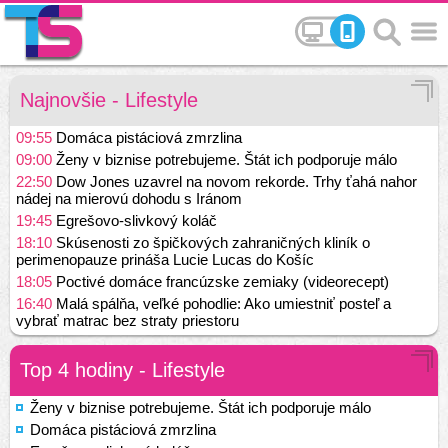
Najnovšie - Lifestyle
09:55
Domáca pistáciová zmrzlina
09:00
Ženy v biznise potrebujeme. Štát ich podporuje málo
22:50
Dow Jones uzavrel na novom rekorde. Trhy ťahá nahor
nádej na mierovú dohodu s Iránom
19:45
Egrešovo-slivkový koláč
18:10
Skúsenosti zo špičkových zahraničných kliník o
perimenopauze prináša Lucie Lucas do Košíc
18:05
Poctivé domáce francúzske zemiaky (videorecept)
16:40
Malá spálňa, veľké pohodlie: Ako umiestniť posteľ a
vybrať matrac bez straty priestoru
Top 4 hodiny - Lifestyle
Ženy v biznise potrebujeme. Štát ich podporuje málo
Domáca pistáciová zmrzlina