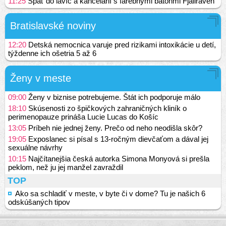
11:25
Späť do lavíc a kancelárií s farebnými batohmi Fjällräven
Bratislavské noviny
12:20
Detská nemocnica varuje pred rizikami intoxikácie u detí,
týždenne ich ošetria 5 až 6
Ženy v meste
09:00
Ženy v biznise potrebujeme. Štát ich podporuje málo
18:10
Skúsenosti zo špičkových zahraničných kliník o
perimenopauze prináša Lucie Lucas do Košíc
13:05
Príbeh nie jednej ženy. Prečo od neho neodišla skôr?
19:05
Exposlanec si písal s 13-ročným dievčaťom a dával jej
sexuálne návrhy
10:15
Najčítanejšia česká autorka Simona Monyová si prešla
peklom, než ju jej manžel zavraždil
TOP
Ako sa schladiť v meste, v byte či v dome? Tu je našich 6
odskúšaných tipov