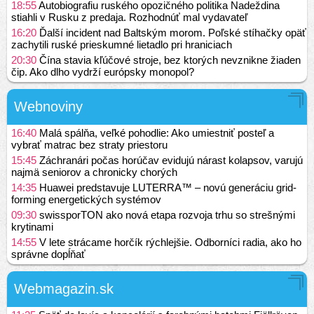
18:55
Autobiografiu ruského opozičného politika Nadeždina
stiahli v Rusku z predaja. Rozhodnúť mal vydavateľ
16:20
Ďalší incident nad Baltským morom. Poľské stíhačky opäť
zachytili ruské prieskumné lietadlo pri hraniciach
20:30
Čína stavia kľúčové stroje, bez ktorých nevznikne žiaden
čip. Ako dlho vydrží európsky monopol?
Webnoviny
16:40
Malá spálňa, veľké pohodlie: Ako umiestniť posteľ a
vybrať matrac bez straty priestoru
15:45
Záchranári počas horúčav evidujú nárast kolapsov, varujú
najmä seniorov a chronicky chorých
14:35
Huawei predstavuje LUTERRA™ – novú generáciu grid-
forming energetických systémov
09:30
swissporTON ako nová etapa rozvoja trhu so strešnými
krytinami
14:55
V lete strácame horčík rýchlejšie. Odborníci radia, ako ho
správne dopĺňať
Webmagazin.sk