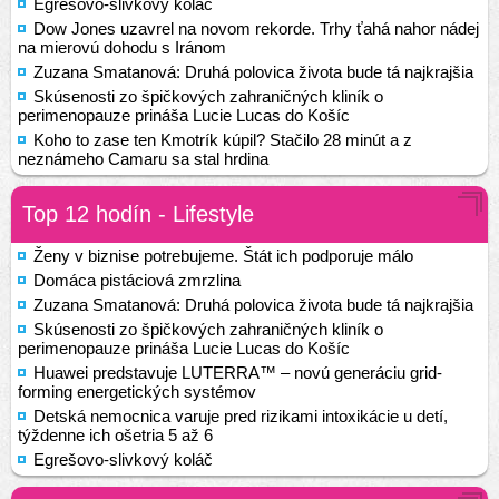
Egrešovo-slivkový koláč
Dow Jones uzavrel na novom rekorde. Trhy ťahá nahor nádej
na mierovú dohodu s Iránom
Zuzana Smatanová: Druhá polovica života bude tá najkrajšia
Skúsenosti zo špičkových zahraničných kliník o
perimenopauze prináša Lucie Lucas do Košíc
Koho to zase ten Kmotrík kúpil? Stačilo 28 minút a z
neznámeho Camaru sa stal hrdina
Top 12 hodín - Lifestyle
Ženy v biznise potrebujeme. Štát ich podporuje málo
Domáca pistáciová zmrzlina
Zuzana Smatanová: Druhá polovica života bude tá najkrajšia
Skúsenosti zo špičkových zahraničných kliník o
perimenopauze prináša Lucie Lucas do Košíc
Huawei predstavuje LUTERRA™ – novú generáciu grid-
forming energetických systémov
Detská nemocnica varuje pred rizikami intoxikácie u detí,
týždenne ich ošetria 5 až 6
Egrešovo-slivkový koláč