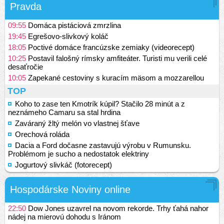
Pravda
09:55
Domáca pistáciová zmrzlina
19:45
Egrešovo-slivkový koláč
18:05
Poctivé domáce francúzske zemiaky (videorecept)
10:25
Postavil falošný rímsky amfiteáter. Turisti mu verili celé
desaťročie
10:05
Zapekané cestoviny s kuracím mäsom a mozzarellou
TOP
Koho to zase ten Kmotrík kúpil? Stačilo 28 minút a z
neznámeho Camaru sa stal hrdina
Zaváraný žltý melón vo vlastnej šťave
Orechová roláda
Dacia a Ford dočasne zastavujú výrobu v Rumunsku.
Problémom je sucho a nedostatok elektriny
Jogurtový slivkáč (fotorecept)
Hospodárske Noviny online
22:50
Dow Jones uzavrel na novom rekorde. Trhy ťahá nahor
nádej na mierovú dohodu s Iránom