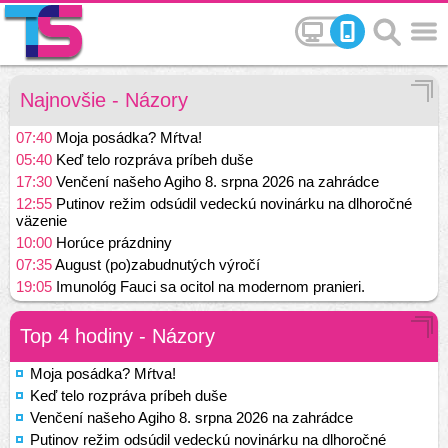
Najnovšie - Názory
07:40
Moja posádka? Mŕtva!
05:40
Keď telo rozpráva príbeh duše
17:30
Venčení našeho Agiho 8. srpna 2026 na zahrádce
12:55
Putinov režim odsúdil vedeckú novinárku na dlhoročné
väzenie
10:00
Horúce prázdniny
07:35
August (po)zabudnutých výročí
19:05
Imunológ Fauci sa ocitol na modernom pranieri.
Top 4 hodiny - Názory
Moja posádka? Mŕtva!
Keď telo rozpráva príbeh duše
Venčení našeho Agiho 8. srpna 2026 na zahrádce
Putinov režim odsúdil vedeckú novinárku na dlhoročné