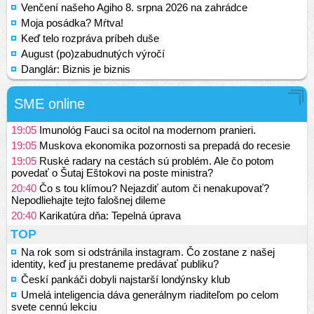
Venčení našeho Agiho 8. srpna 2026 na zahrádce
Moja posádka? Mŕtva!
Keď telo rozpráva príbeh duše
August (po)zabudnutých výročí
Danglár: Biznis je biznis
SME online
19:05
Imunológ Fauci sa ocitol na modernom pranieri.
19:05
Muskova ekonomika pozornosti sa prepadá do recesie
19:05
Ruské radary na cestách sú problém. Ale čo potom
povedať o Šutaj Eštokovi na poste ministra?
20:40
Čo s tou klímou? Nejazdiť autom či nenakupovať?
Nepodliehajte tejto falošnej dileme
20:40
Karikatúra dňa: Tepelná úprava
TOP
Na rok som si odstránila instagram. Čo zostane z našej
identity, keď ju prestaneme predávať publiku?
Českí pankáči dobyli najstarší londýnsky klub
Umelá inteligencia dáva generálnym riaditeľom po celom
svete cennú lekciu