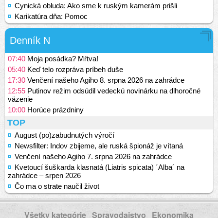
Cynická obluda: Ako sme k ruským kamerám prišli
Karikatúra dňa: Pomoc
Denník N
07:40
Moja posádka? Mŕtva!
05:40
Keď telo rozpráva príbeh duše
17:30
Venčení našeho Agiho 8. srpna 2026 na zahrádce
12:55
Putinov režim odsúdil vedeckú novinárku na dlhoročné
väzenie
10:00
Horúce prázdniny
TOP
August (po)zabudnutých výročí
Newsfilter: Indov zbijeme, ale ruská špionáž je vítaná
Venčení našeho Agiho 7. srpna 2026 na zahrádce
Kvetoucí šuškarda klasnatá (Liatris spicata) ´Alba´ na
zahrádce – srpen 2026
Čo ma o strate naučil život
Všetky kategórie
Spravodajstvo
Ekonomika