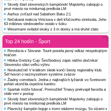
Skvelý štart slovenských šampiónok! Majsterky zabojujú o
prvé miesto na miniturnaji predkola LM
Aarhus zvíťazil nad Sabahom Baku 2:1
Nečakaná reakcia Viníciusa v deň kľúčového stretnutia. Jeho
63 miliónov sledovateľov ostalo v šoku
Wesemann ovládol skoky z 3 m dosky a má druhé zlato
Top 24 hodín - Šport
Revolúcia v Slovane. Touré posiela jasný odkaz nespokojným
hráčom
Hlinka Gretzky Cup: Šesťbodový zápis nášho útočníka!
Slovensko slávi veľkú výhru
Neskutočné! V krátkom slede končí šiesty regionálny klub.
Šéf hovorí o nezmyselnom systéme zväzov
Žiadny comeback. Jedna z najkrajších lyžiarok vo Svetovom
pohári ukončila úspešnú kariéru
Spartak môže ľutovať. Premožiteľ Trnavy prekvapil favorita a
stále verí v postup
Skvelý štart slovenských šampiónok! Majsterky zabojujú o
prvé miesto na miniturnaji predkola LM
Plavecký šampión bojuje s tromi nádormi mozgu. So slzami v