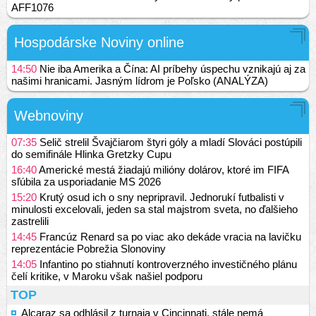
AFF1076
Hospodárske Noviny online
14:50
Nie iba Amerika a Čína: AI príbehy úspechu vznikajú aj za
našimi hranicami. Jasným lídrom je Poľsko (ANALÝZA)
Webnoviny
07:35
Selič strelil Švajčiarom štyri góly a mladí Slováci postúpili
do semifinále Hlinka Gretzky Cupu
16:40
Americké mestá žiadajú milióny dolárov, ktoré im FIFA
sľúbila za usporiadanie MS 2026
15:20
Krutý osud ich o sny nepripravil. Jednorukí futbalisti v
minulosti excelovali, jeden sa stal majstrom sveta, no ďalšieho
zastrelili
14:45
Francúz Renard sa po viac ako dekáde vracia na lavičku
reprezentácie Pobrežia Slonoviny
14:05
Infantino po stiahnutí kontroverzného investičného plánu
čelí kritike, v Maroku však našiel podporu
TOP
Alcaraz sa odhlásil z turnaja v Cincinnati, stále nemá