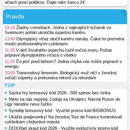
očiach prosí politikov: Dajte nám šancu žiť
Pravda
19:15
Žiadny comeback. Jedna z najkrajších lyžiarok vo
Svetovom pohári ukončila úspešnú kariéru
13:40
Olympijský víťaz otočil kariéru naruby. Čaká ho premiéra
medzi profesionálnymi cyklistami
11:35
V deň životného úspechu zažil nočnú moru. Požiar
pripravil olympijského víťaza o všetko
11:25
Čo jesť pred behom? Jedna chyba vás môže pripraviť o
energiu
10:00
Transrodový fenomén. Biologický muž ničí v ženskej
súťaži súperky a prekonáva rekord za rekordom
TOP
Sazka hry bonusový kód 2026 - 500 spinov bez rizika
Nikto sa nás nepýtal, čudujú sa Ukrajinci. Návrat Rusov do
Ligy národov nesú ťažko
Synottip bonusový kód - Využíte promo kód BIGBONUS
Ukážte podprsenky! Na ženskej Tour de France kontrolovali
cyklistkám chúlostivé miesta
DOXXbet skaut kód 2026 - Využite exkluzívny promo kód