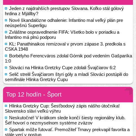
Jeden z najdrahších prestupov Slovana. Koľko stál gólový
hrdina z Mjällby?
Nové škandalózne odhalenie: Infantino mal veľký plán pre
neúspešnú Superligu
Zvláštne ospravedlnenie FIFA: Všetko bolo v poriadku a
Infantino má plnú podporu
KL: Panathinaikos remizoval v prvom zápase 3. predkola s
CSKA 1948
Borbélyho Ferencváros zdolal Górnik pod vedením Gašparíka
1:0
Slováci na Hlinka Gretzky Cupe zdolali Švajčiarov 6:2
Selič strelil Švajčiarom štyri góly a mladí Slováci postúpili do
semifinále Hlinka Gretzky Cupu
Top 12 hodín - Šport
Hlinka Gretzky Cup: Šesťbodový zápis nášho útočníka!
Slovensko slávi veľkú výhru
Neskutočné! V krátkom slede končí šiesty regionálny klub.
Šéf hovorí o nezmyselnom systéme zväzov
Spartak môže ľutovať. Premožiteľ Trnavy prekvapil favorita a
stále verí v postup