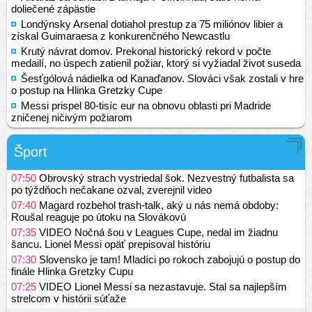
doliečené zápästie
Londýnsky Arsenal dotiahol prestup za 75 miliónov libier a
získal Guimaraesa z konkurenčného Newcastlu
Krutý návrat domov. Prekonal historický rekord v počte
medailí, no úspech zatienil požiar, ktorý si vyžiadal život suseda
Šesťgólová nádielka od Kanaďanov. Slováci však zostali v hre
o postup na Hlinka Gretzky Cupe
Messi prispel 80-tisíc eur na obnovu oblasti pri Madride
zničenej ničivým požiarom
Šport
07:50
Obrovský strach vystriedal šok. Nezvestný futbalista sa
po týždňoch nečakane ozval, zverejnil video
07:40
Magard rozbehol trash-talk, aký u nás nemá obdoby:
Roušal reaguje po útoku na Slovákovú
07:35
VIDEO Nočná šou v Leagues Cupe, nedal im žiadnu
šancu. Lionel Messi opäť prepisoval históriu
07:30
Slovensko je tam! Mladíci po rokoch zabojujú o postup do
finále Hlinka Gretzky Cupu
07:25
VIDEO Lionel Messi sa nezastavuje. Stal sa najlepším
strelcom v histórii súťaže