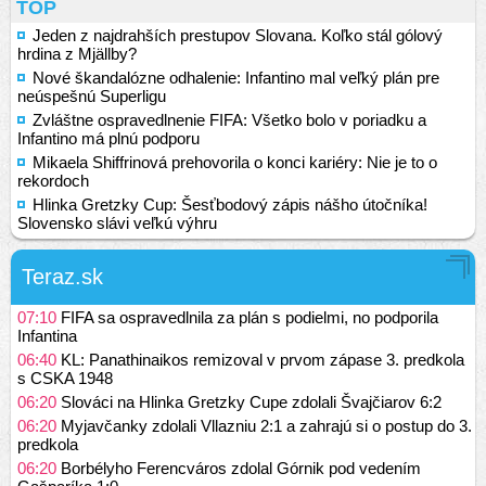
TOP
Jeden z najdrahších prestupov Slovana. Koľko stál gólový
hrdina z Mjällby?
Nové škandalózne odhalenie: Infantino mal veľký plán pre
neúspešnú Superligu
Zvláštne ospravedlnenie FIFA: Všetko bolo v poriadku a
Infantino má plnú podporu
Mikaela Shiffrinová prehovorila o konci kariéry: Nie je to o
rekordoch
Hlinka Gretzky Cup: Šesťbodový zápis nášho útočníka!
Slovensko slávi veľkú výhru
Teraz.sk
07:10
FIFA sa ospravedlnila za plán s podielmi, no podporila
Infantina
06:40
KL: Panathinaikos remizoval v prvom zápase 3. predkola
s CSKA 1948
06:20
Slováci na Hlinka Gretzky Cupe zdolali Švajčiarov 6:2
06:20
Myjavčanky zdolali Vllazniu 2:1 a zahrajú si o postup do 3.
predkola
06:20
Borbélyho Ferencváros zdolal Górnik pod vedením