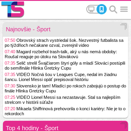
Najnovšie - Šport
07:50
Obrovský strach vystriedal šok. Nezvestný futbalista sa
po týždňoch nečakane ozval, zverejnil video
07:40
Magard rozbehol trash-talk, aký u nás nemá obdoby:
Roušal reaguje po útoku na Slovákovú
07:35
Selič strelil Švajčiarom štyri góly a mladí Slováci postúpili
do semifinále Hlinka Gretzky Cupu
07:35
VIDEO Nočná šou v Leagues Cupe, nedal im žiadnu
šancu. Lionel Messi opäť prepisoval históriu
07:30
Slovensko je tam! Mladíci po rokoch zabojujú o postup do
finále Hlinka Gretzky Cupu
07:25
VIDEO Lionel Messi sa nezastavuje. Stal sa najlepším
strelcom v histórii súťaže
07:20
Mikaela Shiffrinová prehovorila o konci kariéry: Nie je to o
rekordoch
Top 4 hodiny - Šport