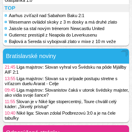
Gašparíka 1:0
TOP
Aarhus zvíťazil nad Sabahom Baku 2:1
Wesemann ovládol skoky z 3 m dosky a má druhé zlato
Jaissle sa stal novým trénerom Newcastlu United
Gutierrez prestúpil z Neapola do Leverkusenu
Bajlová a Sereda si vybojovali zlato v mixe z 10 m veže
Bratislavské noviny
21:45
Liga majstrov: Slovan vyhral vo Švédsku na pôde Mjällby
AIF 2:1
13:55
Liga majstrov: Slovan sa v prípade postupu stretne s
víťazom duelu Ararat - Celje
09:45
Liga majstrov: Slovanistov čaká v utorok švédsky majster,
ako vidia svoje šance?
11:55
Slovan je v Niké lige stopercentný, Toure chválil celý
káder: „Skvelý prístup“
10:40
Niké liga: Slovan zdolal Podbrezovú 3:0 a je na čele
tabuľky