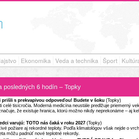
ajstvo
Ekonomika
Veda a technika
Šport
Kultúr
za posledných 6 hodín – Topky
 prišli s prekvapivou odpoveďou! Budete v šoku
(Topky)
celé tisícročia. Moderná medicína neustále predlžuje priemerný vek 
značuje, že existuje hranica, ktorú možno nikdy neprekonáme – aj ke
edci varujú: TOTO nás čaká v roku 2027
(Topky)
ivé požiare aj rekordné teploty. Podľa klimatológov však nejde o vrc
eta môžu padnúť nové teplotné rekordy.