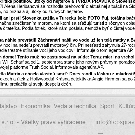
kritika politikov, útoky od hejterov a TVRDÁ PRAVDA o Slovensk
! Alena Heribanová sa rozhodla prehovoriť o aktuálnej situácii na Sl
, no priznala aj útoky od zúrivých hejterov.
li ani prst! Slovenka zažila v Turecku šok: FOTO Fuj, totálna bač
načne znečistením morom, na ktoré sa sťažujú turisti z rôznych obla
 čitateľka. Podľa fotiek, ktoré nám poslala, nemôže byť o čistej vod
 náhle prevrátil! Záchranári našli vo vode už len telá matky 
ci na nedeľu prevrátil motorový čln. Pri nešťastí zahynula 27-ročn
edie trestné stíhanie voči jeho vodičovi. Informuje o tom agentúra AP.
m dome! Tento muž ho zastupoval na súde: Teraz mieri na vrchol
ill Scharf sa od 1. septembra stane jeho novým právnym poradcom
ojej platforme Truth Social, informovala agentúra AP.
ietla Matrix a chcela vlastnú smrť: Dnes randí s láskou z mladosti
h a útek z Hollywoodu! Krásna detektívka Angie Harmon sa po 27 ro
mu pretlačila aj svoju dospelú dcéru.
ajstvo
Ekonomika
Veda a technika
Šport
Kultúr
.r.o. - Všetky práva vyhradené
|