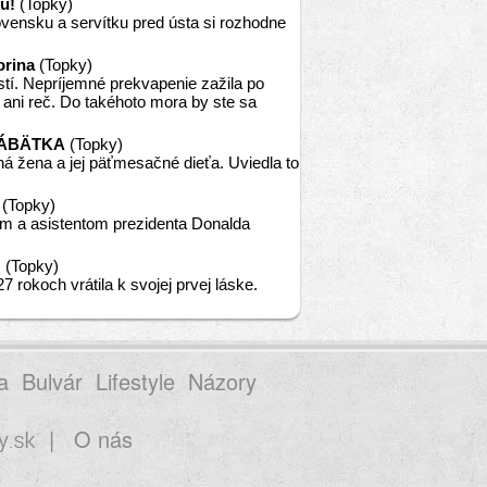
u!
(Topky)
ovensku a servítku pred ústa si rozhodne
orina
(Topky)
stí. Nepríjemné prekvapenie zažila po
e ani reč. Do takéhoto mora by ste sa
a BÁBÄTKA
(Topky)
á žena a jej päťmesačné dieťa. Uviedla to
(Topky)
 a asistentom prezidenta Donalda
!
(Topky)
koch vrátila k svojej prvej láske.
a
Bulvár
Lifestyle
Názory
|
O nás