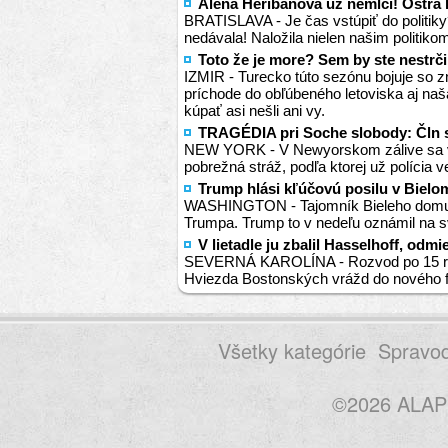
Alena Heribanová už nemlčí! Ostrá 
BRATISLAVA - Je čas vstúpiť do politiky?
nedávala! Naložila nielen našim politikom
Toto že je more? Sem by ste nestrči
IZMIR - Turecko túto sezónu bojuje so z
príchode do obľúbeného letoviska aj naša
kúpať asi nešli ani vy.
TRAGÉDIA pri Soche slobody: Čln sa
NEW YORK - V Newyorskom zálive sa v no
pobrežná stráž, podľa ktorej už polícia v
Trump hlási kľúčovú posilu v Bielo
WASHINGTON - Tajomník Bieleho domu W
Trumpa. Trump to v nedeľu oznámil na sv
V lietadle ju zbalil Hasselhoff, odm
SEVERNÁ KAROLÍNA - Rozvod po 15 rokoc
Hviezda Bostonských vrážd do nového fil
Všetky kategórie
Spravod
©2026 ALAP s