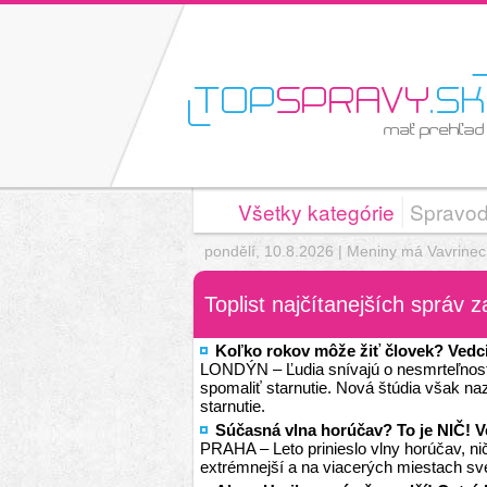
Všetky kategórie
Spravod
pondělí, 10.8.2026 | Meniny má Vavrinec
Toplist najčítanejších správ 
Koľko rokov môže žiť človek? Vedci
LONDÝN – Ľudia snívajú o nesmrteľnosti 
spomaliť starnutie. Nová štúdia však na
starnutie.
Súčasná vlna horúčav? To je NIČ! V
PRAHA – Leto prinieslo vlny horúčav, nič
extrémnejší a na viacerých miestach sv