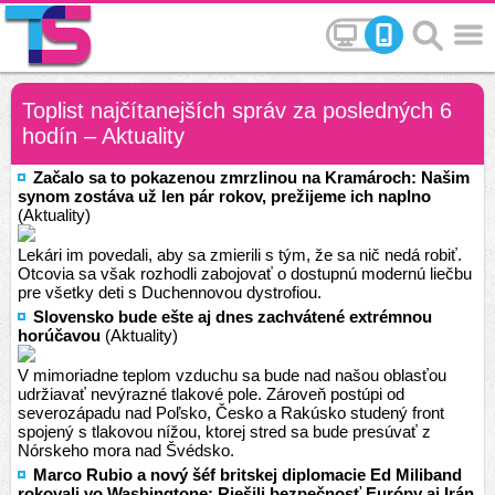
Toplist najčítanejších správ za posledných 6
hodín – Aktuality
Začalo sa to pokazenou zmrzlinou na Kramároch: Našim
synom zostáva už len pár rokov, prežijeme ich naplno
(Aktuality)
Lekári im povedali, aby sa zmierili s tým, že sa nič nedá robiť.
Otcovia sa však rozhodli zabojovať o dostupnú modernú liečbu
pre všetky deti s Duchennovou dystrofiou.
Slovensko bude ešte aj dnes zachvátené extrémnou
horúčavou
(Aktuality)
V mimoriadne teplom vzduchu sa bude nad našou oblasťou
udržiavať nevýrazné tlakové pole. Zároveň postúpi od
severozápadu nad Poľsko, Česko a Rakúsko studený front
spojený s tlakovou nížou, ktorej stred sa bude presúvať z
Nórskeho mora nad Švédsko.
Marco Rubio a nový šéf britskej diplomacie Ed Miliband
rokovali vo Washingtone: Riešili bezpečnosť Európy aj Irán