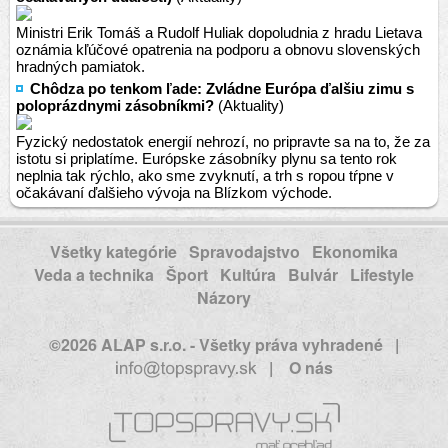
Ministri Erik Tomáš a Rudolf Huliak dopoludnia z hradu Lietava
oznámia kľúčové opatrenia na podporu a obnovu slovenských
hradných pamiatok.
Chôdza po tenkom ľade: Zvládne Európa ďalšiu zimu s
poloprázdnymi zásobníkmi?
(Aktuality)
Fyzický nedostatok energií nehrozí, no pripravte sa na to, že za
istotu si priplatíme. Európske zásobníky plynu sa tento rok
neplnia tak rýchlo, ako sme zvyknutí, a trh s ropou tŕpne v
očakávaní ďalšieho vývoja na Blízkom východe.
Všetky kategórie
Spravodajstvo
Ekonomika
Veda a technika
Šport
Kultúra
Bulvár
Lifestyle
Názory
©2026 ALAP s.r.o. - Všetky práva vyhradené
|
|
O nás