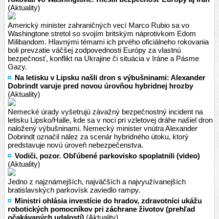
(Aktuality)
Americký minister zahraničných vecí Marco Rubio sa vo
Washingtone stretol so svojím britským náprotivkom Edom
Milibandom. Hlavnými témami ich prvého oficiálneho rokovania
boli prevzatie väčšej zodpovednosti Európy za vlastnú
bezpečnosť, konflikt na Ukrajine či situácia v Iráne a Pásme
Gazy.
Na letisku v Lipsku našli dron s výbušninami: Alexander
Dobrindt varuje pred novou úrovňou hybridnej hrozby
(Aktuality)
Nemecké úrady vyšetrujú závažný bezpečnostný incident na
letisku Lipsko/Halle, kde sa v noci pri vzletovej dráhe našiel dron
naložený výbušninami. Nemecký minister vnútra Alexander
Dobrindt označil nález za scenár hybridného útoku, ktorý
predstavuje novú úroveň nebezpečenstva.
Vodiči, pozor. Obľúbené parkovisko spoplatnili (video)
(Aktuality)
Jedno z najznámejších, najväčších a najvyužívanejších
bratislavských parkovísk zaviedlo rampy.
Ministri ohlásia investície do hradov, zdravotníci ukážu
robotických pomocníkov pri záchrane životov (prehľad
očakávaných udalostí)
(Aktuality)