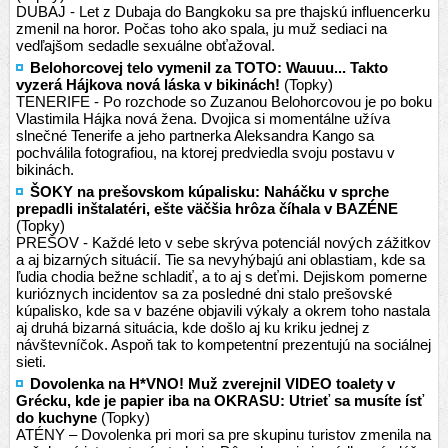
DUBAJ - Let z Dubaja do Bangkoku sa pre thajskú influencerku
zmenil na horor. Počas toho ako spala, ju muž sediaci na
vedľajšom sedadle sexuálne obťažoval.
Belohorcovej telo vymenil za TOTO: Wauuu... Takto
vyzerá Hájkova nová láska v bikinách!
(Topky)
TENERIFE - Po rozchode so Zuzanou Belohorcovou je po boku
Vlastimila Hájka nová žena. Dvojica si momentálne užíva
slnečné Tenerife a jeho partnerka Aleksandra Kango sa
pochválila fotografiou, na ktorej predviedla svoju postavu v
bikinách.
ŠOKY na prešovskom kúpalisku: Naháčku v sprche
prepadli inštalatéri, ešte väčšia hrôza číhala v BAZÉNE
(Topky)
PREŠOV - Každé leto v sebe skrýva potenciál nových zážitkov
a aj bizarných situácií. Tie sa nevyhýbajú ani oblastiam, kde sa
ľudia chodia bežne schladiť, a to aj s deťmi. Dejiskom pomerne
kurióznych incidentov sa za posledné dni stalo prešovské
kúpalisko, kde sa v bazéne objavili výkaly a okrem toho nastala
aj druhá bizarná situácia, kde došlo aj ku kriku jednej z
návštevníčok. Aspoň tak to kompetentní prezentujú na sociálnej
sieti.
Dovolenka na H*VNO! Muž zverejnil VIDEO toalety v
Grécku, kde je papier iba na OKRASU: Utrieť sa musíte ísť
do kuchyne
(Topky)
ATÉNY – Dovolenka pri mori sa pre skupinu turistov zmenila na