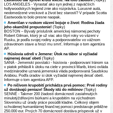
LOS ANGELES - Vyrastať ako syn jednej z najväčších
hollywoodskych legiend znie ako rozprávka. Luxusné autá,
neobmedzené vreckové a život bez starostí? V prípade Scotta
Eastwooda to bolo presne naopak.
Američan v ruskom väzení bojuje o život: Rodina žiada
jeho okamžité prepustenie!
(Topky)
BOSTON – Bývalý príslušník americkej námornej pechoty
Robert Gilman, ktorý je už viac ako štyri roky vo väzení v
Rusku, je podľa svojej rodiny a podporovateľov vo vážnom
zdravotnom stave a hrozí mu smrť. Informuje o tom agentúra
AP.
Húsíovia udreli v Jemene: Útok na tábor si vyžiadal
najmenej desať obetí
(Topky)
SANÁ - Jemenskí povstalci - húsíovia - podporovaní Iránom sa
v piatok prihlásili k útoku na ciele v provincii Marib, ktorú ovláda
medzinárodne uznaná jemenská vláda podporovaná Saudskou
Arábiou. Podľa úradov si útok vyžiadal najmenej desať obetí.
Informuje o tom agentúra AFP.
Po ničivom krupobití prichádza prvá pomoc: Prvé rodiny
už dostávajú peniaze! Škody idú do miliónov
(Topky)
SENNÉ - Takmer 200 žiadostí domácností zasiahnutých
minulotýždňovými búrkami a krupobitím na východnom
Slovensku už úrady práce posúdili kladne. Celkový objem
schválenej humanitárnej finančnej pomoci predstavuje približne
250.000 eur. Prvých 70 domácností dostáva príspevok už v