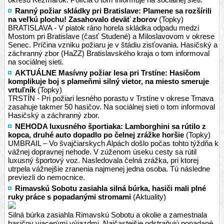
Ranný požiar skládky pri Bratislave: Plamene sa rozšírili
na veľkú plochu! Zasahovalo deväť zborov
(Topky)
BRATISLAVA - V piatok ráno horela skládka odpadu medzi
Mostom pri Bratislave (časť Studené) a Miloslavovom v okrese
Senec. Príčina vzniku požiaru je v štádiu zisťovania. Hasičský a
záchranný zbor (HaZZ) Bratislavského kraja o tom informoval
na sociálnej sieti.
AKTUÁLNE Masívny požiar lesa pri Trstíne: Hasičom
komplikuje boj s plameňmi silný vietor, na miesto smeruje
vrtuľník
(Topky)
TRSTÍN - Pri požiari lesného porastu v Trstíne v okrese Trnava
zasahuje takmer 50 hasičov. Na sociálnej sieti o tom informoval
Hasičský a záchranný zbor.
NEHODA luxusného športiaka: Lamborghini sa rútilo z
kopca, druhé auto dopadlo po čelnej zrážke horšie
(Topky)
UMBRAIL – Vo švajčiarskych Alpách došlo počas tohto týždňa k
vážnej dopravnej nehode. V zúženom úseku cesty sa rútil
luxusný športový voz. Nasledovala čelná zrážka, pri ktorej
utrpela vážnejšie zranenia najmenej jedna osoba. Tú následne
previezli do nemocnice.
Rimavskú Sobotu zasiahla silná búrka, hasiči mali plné
ruky práce s popadanými stromami
(Aktuality)
Silná búrka zasiahla Rimavskú Sobotu a okolie a zamestnala
hasičov viacerými výjazdmi. Najčastejšie odstraňujú popadané