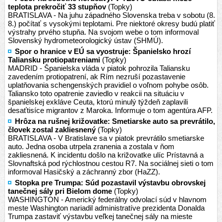
teplota prekročiť 33 stupňov
(Topky)
BRATISLAVA - Na juhu západného Slovenska treba v sobotu (8.
8.) počítať s vysokými teplotami. Pre niektoré okresy budú platiť
výstrahy prvého stupňa. Na svojom webe o tom informoval
Slovenský hydrometeorologický ústav (SHMÚ).
Spor o hranice v EÚ sa vyostruje: Španielsko hrozí
Taliansku protiopatreniami
(Topky)
MADRID - Španielska vláda v piatok pohrozila Taliansku
zavedením protiopatrení, ak Rím nezruší pozastavenie
uplatňovania schengenských pravidiel o voľnom pohybe osôb.
Taliansko toto opatrenie zaviedlo v reakcii na situáciu v
španielskej exkláve Ceuta, ktorú minulý týždeň zaplavili
desaťtisíce migrantov z Maroka. Informuje o tom agentúra AFP.
Hrôza na rušnej križovatke: Smetiarske auto sa prevrátilo,
človek zostal zakliesnený
(Topky)
BRATISLAVA - V Bratislave sa v piatok prevrátilo smetiarske
auto. Jedna osoba utrpela zranenia a zostala v ňom
zakliesnená. K incidentu došlo na križovatke ulíc Prístavná a
Slovnaftská pod rýchlostnou cestou R7. Na sociálnej sieti o tom
informoval Hasičský a záchranný zbor (HaZZ).
Stopka pre Trumpa: Súd pozastavil výstavbu obrovskej
tanečnej sály pri Bielom dome
(Topky)
WASHINGTON - Americký federálny odvolací súd v hlavnom
meste Washington nariadil administratíve prezidenta Donalda
Trumpa zastaviť výstavbu veľkej tanečnej sály na mieste