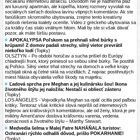
nečakanú internetovú atrakciu. Dôvodom nie je nádherná pláž
ani luxusný apartmán, ale kúpeľňa, ktorej rozmery vyvolali na
sociálnych sieťach doslova lavínu vtipných komentárov. Ak ste
fanúšikom skromného ubytovania, zrejme tento kreatívny
spôsob riešenia toalety oceníte. Video z gréckeho ubytovania sa
za krátky čas stalo virálnym hitom. Mali by ste si však dávať
pozor, ak máte širšiu postavu.
APOKALYPSA Poľskom sa prehnali silné búrky s
krúpami! Z domov padali strechy, silný vietor prevrátil
niekoľko lodí
(Topky)
OLSZTYN – Po období horúčav a sucha prišiel do Európy
chladnejší front, ktorý priniesol so sebou silné búrky. Tie postihli
aj Poľsko. Silný vietor trhal strechy na domoch a veľké krúpy
rozbíjali okná aj čelné sklá na vozidlách. Z najviac postihnutých
miest hlásia obyvatelia veľké škody na majetku.
Ľadová sprcha pre Meghan a jej kulinársku šou! Ikona
životného štýlu jej naložila: Nestačí si obliecť zásteru
(Topky)
LOS ANGELES - Vojvodkyňa Meghan sa opäť ocitla pod paľbou
kritiky. Tentoraz však kritické slová neprišli od internetových
hejterov ani kráľovských komentátorov, ale od ženy, ktorá je pre
milióny Američanov doslova kráľovnou varenia, vedenia
domácnosti a životného štýlu – Marthy Stewart.
Medvedia šelma v Malej Fatre NAHÁŇALA turistov:
Ochranári rýchlo odhalili dôvod, prišlo POKARHANIE!
(Topky)