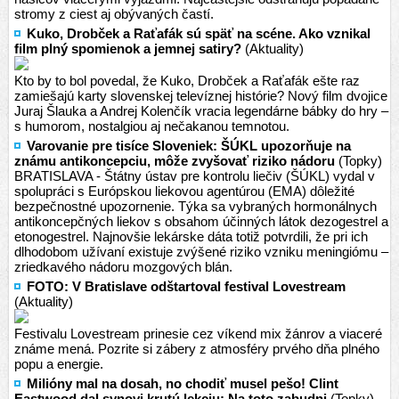
stromy z ciest aj obývaných častí.
Kuko, Drobček a Raťafák sú späť na scéne. Ako vznikal
film plný spomienok a jemnej satiry?
(Aktuality)
Kto by to bol povedal, že Kuko, Drobček a Raťafák ešte raz
zamiešajú karty slovenskej televíznej histórie? Nový film dvojice
Juraj Šlauka a Andrej Kolenčík vracia legendárne bábky do hry –
s humorom, nostalgiou aj nečakanou temnotou.
Varovanie pre tisíce Sloveniek: ŠÚKL upozorňuje na
známu antikoncepciu, môže zvyšovať riziko nádoru
(Topky)
BRATISLAVA - Štátny ústav pre kontrolu liečiv (ŠÚKL) vydal v
spolupráci s Európskou liekovou agentúrou (EMA) dôležité
bezpečnostné upozornenie. Týka sa vybraných hormonálnych
antikoncepčných liekov s obsahom účinných látok dezogestrel a
etonogestrel. Najnovšie lekárske dáta totiž potvrdili, že pri ich
dlhodobom užívaní existuje zvýšené riziko vzniku meningiómu –
zriedkavého nádoru mozgových blán.
FOTO: V Bratislave odštartoval festival Lovestream
(Aktuality)
Festivalu Lovestream prinesie cez víkend mix žánrov a viaceré
známe mená. Pozrite si zábery z atmosféry prvého dňa plného
popu a energie.
Milióny mal na dosah, no chodiť musel pešo! Clint
Eastwood dal synovi krutú lekciu: Na toto zabudni
(Topky)