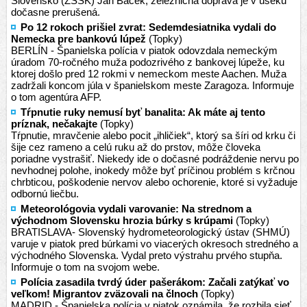
Slovensko (ZSSK) Ján Baček, železničná doprava je v úseku
dočasne prerušená.
Po 12 rokoch prišiel zvrat: Sedemdesiatnika vydali do
Nemecka pre bankovú lúpež
(Topky)
BERLÍN - Španielska polícia v piatok odovzdala nemeckým
úradom 70-ročného muža podozrivého z bankovej lúpeže, ku
ktorej došlo pred 12 rokmi v nemeckom meste Aachen. Muža
zadržali koncom júla v španielskom meste Zaragoza. Informuje
o tom agentúra AFP.
Tŕpnutie ruky nemusí byť banalita: Ak máte aj tento
príznak, nečakajte
(Topky)
Tŕpnutie, mravčenie alebo pocit „ihličiek“, ktorý sa šíri od krku či
šije cez rameno a celú ruku až do prstov, môže človeka
poriadne vystrašiť. Niekedy ide o dočasné podráždenie nervu po
nevhodnej polohe, inokedy môže byť príčinou problém s krčnou
chrbticou, poškodenie nervov alebo ochorenie, ktoré si vyžaduje
odbornú liečbu.
Meteorológovia vydali varovanie: Na strednom a
východnom Slovensku hrozia búrky s krúpami
(Topky)
BRATISLAVA- Slovenský hydrometeorologický ústav (SHMÚ)
varuje v piatok pred búrkami vo viacerých okresoch stredného a
východného Slovenska. Vydal preto výstrahu prvého stupňa.
Informuje o tom na svojom webe.
Polícia zasadila tvrdý úder pašerákom: Začali zatýkať vo
veľkom! Migrantov zväzovali na člnoch
(Topky)
MADRID - Španielska polícia v piatok oznámila, že rozbila sieť