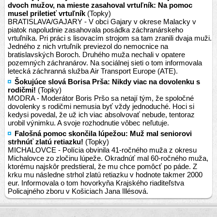
dvoch mužov, na mieste zasahoval vrtuľník: Na pomoc
musel priletieť vrtuľník
(Topky)
BRATISLAVA/GAJARY - V obci Gajary v okrese Malacky v
piatok napoludnie zasahovala posádka záchranárskeho
vrtuľníka. Pri práci s lisovacím strojom sa tam zranili dvaja muži.
Jedného z nich vrtuľník previezol do nemocnice na
bratislavských Boroch. Druhého muža nechali v opatere
pozemných záchranárov. Na sociálnej sieti o tom informovala
letecká záchranná služba Air Transport Europe (ATE).
Šokujúce slová Borisa Prša: Nikdy viac na dovolenku s
rodičmi!
(Topky)
MODRA - Moderátor Boris Pršo sa netají tým, že spoločné
dovolenky s rodičmi nemusia byť vždy jednoduché. Hoci si
kedysi povedal, že už ich viac absolvovať nebude, tentoraz
urobil výnimku. A svoje rozhodnutie vôbec neľutuje.
Falošná pomoc skončila lúpežou: Muž mal seniorovi
strhnúť zlatú retiazku!
(Topky)
MICHALOVCE - Polícia obvinila 41-ročného muža z okresu
Michalovce zo zločinu lúpeže. Okradnúť mal 60-ročného muža,
ktorému najskôr predstieral, že mu chce pomôcť po páde. Z
krku mu následne strhol zlatú retiazku v hodnote takmer 2000
eur. Informovala o tom hovorkyňa Krajského riaditeľstva
Policajného zboru v Košiciach Jana Illésová.