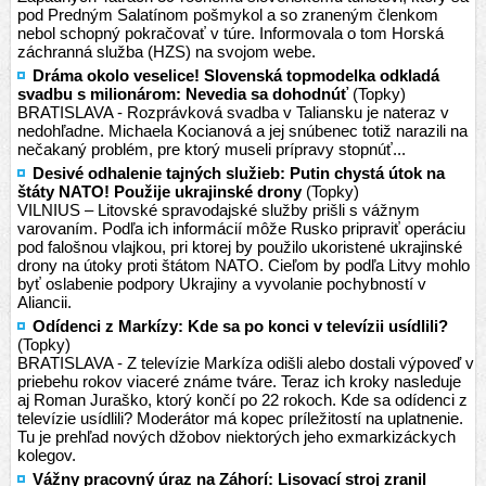
pod Predným Salatínom pošmykol a so zraneným členkom
nebol schopný pokračovať v túre. Informovala o tom Horská
záchranná služba (HZS) na svojom webe.
Dráma okolo veselice! Slovenská topmodelka odkladá
svadbu s milionárom: Nevedia sa dohodnúť
(Topky)
BRATISLAVA - Rozprávková svadba v Taliansku je nateraz v
nedohľadne. Michaela Kocianová a jej snúbenec totiž narazili na
nečakaný problém, pre ktorý museli prípravy stopnúť...
Desivé odhalenie tajných služieb: Putin chystá útok na
štáty NATO! Použije ukrajinské drony
(Topky)
VILNIUS – Litovské spravodajské služby prišli s vážnym
varovaním. Podľa ich informácií môže Rusko pripraviť operáciu
pod falošnou vlajkou, pri ktorej by použilo ukoristené ukrajinské
drony na útoky proti štátom NATO. Cieľom by podľa Litvy mohlo
byť oslabenie podpory Ukrajiny a vyvolanie pochybností v
Aliancii.
Odídenci z Markízy: Kde sa po konci v televízii usídlili?
(Topky)
BRATISLAVA - Z televízie Markíza odišli alebo dostali výpoveď v
priebehu rokov viaceré známe tváre. Teraz ich kroky nasleduje
aj Roman Juraško, ktorý končí po 22 rokoch. Kde sa odídenci z
televízie usídlili? Moderátor má kopec príležitostí na uplatnenie.
Tu je prehľad nových džobov niektorých jeho exmarkizáckych
kolegov.
Vážny pracovný úraz na Záhorí: Lisovací stroj zranil