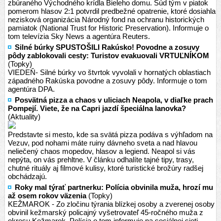
zbúraného Východného krídla Bieleho domu. Súd tým v piatok
pomerom hlasov 2:1 potvrdil predbežné opatrenie, ktoré dosiahla
nezisková organizácia Národný fond na ochranu historických
pamiatok (National Trust for Historic Preservation). Informuje o
tom televízia Sky News a agentúra Reuters.
Silné búrky SPUSTOŠILI Rakúsko! Povodne a zosuvy
pôdy zablokovali cesty: Turistov evakuovali VRTUĽNÍKOM
(Topky)
VIEDEŇ- Silné búrky vo štvrtok vyvolali v hornatých oblastiach
západného Rakúska povodne a zosuvy pôdy. Informuje o tom
agentúra DPA.
Posvätná pizza a chaos v uliciach Neapola, v diaľke prach
Pompejí. Viete, že na Capri jazdí špeciálna lanovka?
(Aktuality)
Predstavte si mesto, kde sa svätá pizza podáva s výhľadom na
Vezuv, pod nohami máte ruiny dávneho sveta a nad hlavou
neliečený chaos mopedov, hlasov a legiend. Neapol si vás
nepýta, on vás prehltne. V článku odhalíte tajné tipy, trasy,
chutné rituály aj filmové kulisy, ktoré turistické brožúry radšej
obchádzajú.
Roky mal týrať partnerku: Polícia obvinila muža, hrozí mu
až osem rokov väzenia
(Topky)
KEŽMAROK - Zo zločinu týrania blízkej osoby a zverenej osoby
obvinil kežmarský policajný vyšetrovateľ 45-ročného muža z
okresu Kežmarok. Polícia o tom informuje na sociálnej sieti.