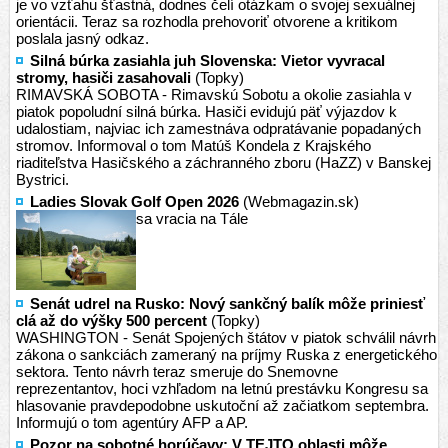
je vo vzťahu šťastná, dodnes čelí otázkam o svojej sexuálnej
orientácii. Teraz sa rozhodla prehovoriť otvorene a kritikom
poslala jasný odkaz.
Silná búrka zasiahla juh Slovenska: Vietor vyvracal
stromy, hasiči zasahovali
(Topky)
RIMAVSKÁ SOBOTA - Rimavskú Sobotu a okolie zasiahla v
piatok popoludní silná búrka. Hasiči evidujú päť výjazdov k
udalostiam, najviac ich zamestnáva odpratávanie popadaných
stromov. Informoval o tom Matúš Kondela z Krajského
riaditeľstva Hasičského a záchranného zboru (HaZZ) v Banskej
Bystrici.
Ladies Slovak Golf Open 2026
(Webmagazin.sk)
sa vracia na Tále
Senát udrel na Rusko: Nový sankčný balík môže priniesť
clá až do výšky 500 percent
(Topky)
WASHINGTON - Senát Spojených štátov v piatok schválil návrh
zákona o sankciách zameraný na príjmy Ruska z energetického
sektora. Tento návrh teraz smeruje do Snemovne
reprezentantov, hoci vzhľadom na letnú prestávku Kongresu sa
hlasovanie pravdepodobne uskutoční až začiatkom septembra.
Informujú o tom agentúry AFP a AP.
Pozor na sobotné horúčavy: V TEJTO oblasti môže