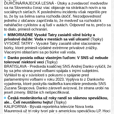
ĎURČINÁ/RAJECKÁ LESNÁ - Útoky a zvedavosť medveďov
sa na Slovensku čoraz viac objavuje na stránkach novín a na
sociálnych sieťach. K poslednému incidentu však neprišlo pre
to, že by sa šelma sama rozhodla útočiť. Nezodpovednosť
jedného z občanov zapríčinila to, že medveď sa rozhodol k
naháňačke cyklistov a aj ľudí v autách. Odpoveď na to, prečo sa
to dialo, priniesli ochranári.
MIMORIADNE Vysoké Tatry zasiahli silné búrky a
prívalové dažde: Voda v mestách sa valí ulicami!
(Topky)
VYSOKÉ TATRY - Vysoké Tatry zasiahli silné stacionárne
búrky, ktoré priniesli výdatné extrémne prívalové zrážky.
Viacerými oblasťami sa po búrke valí voda.
Danko posiela odkaz vlastným ľuďom: V SNS už nebude
tolerovať niektoré veci
(Topky)
BRATISLAVA - Predseda koaličnej SNS Andrej Danko vylúčil, že
by sa jeho strana pred voľbami spájala s inými subjektmi.
Vyhlásil to aj v súvislosti s pokusmi o spájanie pred
parlamentnými voľbami v roku 2023. Vyplýva to z Dankovho
vyjadrenia, ktoré poskytla riaditeľka kancelárie predsedu SNS
Zuzana Škopcová. Danko zároveň avizoval, že strana urobí na
jeseň zmeny. Bližšie ich nešpecifikoval.
Česká moderátorka už roky randí so slávnou speváčkou,
ale... Čelí neustálemu hejtu!
(Topky)
KALIFORNIA - Bývalá reportérka televízie Nova Iveta
Maurerová už tri roky tvorí pár s americkou speváčkou LP. Hoci