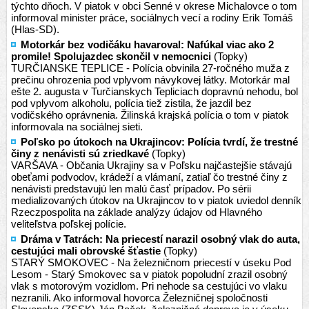
týchto dňoch. V piatok v obci Senné v okrese Michalovce o tom
informoval minister práce, sociálnych vecí a rodiny Erik Tomáš
(Hlas-SD).
Motorkár bez vodičáku havaroval: Nafúkal viac ako 2
promile! Spolujazdec skončil v nemocnici
(Topky)
TURČIANSKE TEPLICE - Polícia obvinila 27-ročného muža z
prečinu ohrozenia pod vplyvom návykovej látky. Motorkár mal
ešte 2. augusta v Turčianskych Tepliciach dopravnú nehodu, bol
pod vplyvom alkoholu, polícia tiež zistila, že jazdil bez
vodičského oprávnenia. Žilinská krajská polícia o tom v piatok
informovala na sociálnej sieti.
Poľsko po útokoch na Ukrajincov: Polícia tvrdí, že trestné
činy z nenávisti sú zriedkavé
(Topky)
VARŠAVA - Občania Ukrajiny sa v Poľsku najčastejšie stávajú
obeťami podvodov, krádeží a vlámaní, zatiaľ čo trestné činy z
nenávisti predstavujú len malú časť prípadov. Po sérii
medializovaných útokov na Ukrajincov to v piatok uviedol denník
Rzeczpospolita na základe analýzy údajov od Hlavného
veliteľstva poľskej polície.
Dráma v Tatrách: Na priecestí narazil osobný vlak do auta,
cestujúci mali obrovské šťastie
(Topky)
STARÝ SMOKOVEC - Na železničnom priecestí v úseku Pod
Lesom - Starý Smokovec sa v piatok popoludní zrazil osobný
vlak s motorovým vozidlom. Pri nehode sa cestujúci vo vlaku
nezranili. Ako informoval hovorca Železničnej spoločnosti