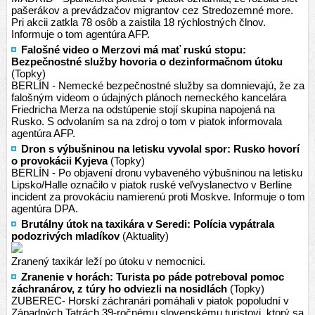
pašerákov a prevádzačov migrantov cez Stredozemné more.
Pri akcii zatkla 78 osôb a zaistila 18 rýchlostných člnov.
Informuje o tom agentúra AFP.
Falošné video o Merzovi má mať ruskú stopu:
Bezpečnostné služby hovoria o dezinformačnom útoku
(Topky)
BERLÍN - Nemecké bezpečnostné služby sa domnievajú, že za
falošným videom o údajných plánoch nemeckého kancelára
Friedricha Merza na odstúpenie stojí skupina napojená na
Rusko. S odvolaním sa na zdroj o tom v piatok informovala
agentúra AFP.
Dron s výbušninou na letisku vyvolal spor: Rusko hovorí
o provokácii Kyjeva
(Topky)
BERLÍN - Po objavení dronu vybaveného výbušninou na letisku
Lipsko/Halle označilo v piatok ruské veľvyslanectvo v Berlíne
incident za provokáciu namierenú proti Moskve. Informuje o tom
agentúra DPA.
Brutálny útok na taxikára v Seredi: Polícia vypátrala
podozrivých mladíkov
(Aktuality)
Zranený taxikár leží po útoku v nemocnici.
Zranenie v horách: Turista po páde potreboval pomoc
záchranárov, z túry ho odviezli na nosidlách
(Topky)
ZUBEREC- Horskí záchranári pomáhali v piatok popoludní v
Západných Tatrách 39-ročnému slovenskému turistovi, ktorý sa