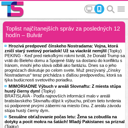
Toplist najčítanejších správ za posledných 12
hodín – Bulvár
Hrozivá predpoveď čínskeho Nostradama: Vojna, ktorá
zničí starý svetový poriadok! Už sa viackrát nemýlil
(Topky)
PEKING - Keď pred niekoľkými rokmi tvrdil, že Donald Trump sa
vráti do Bieleho domu a Spojené štáty sa dostanú do konfliktu s
Iránom, mnohí jeho slová odbili ako fantáziu. Dnes sa o jeho
prognózach diskutuje po celom svete. Muž prezývaný „čínsky
Nostradamus“ teraz prichádza s ďalšou predpoveďou, ktorá sa
týka budúcnosti svetového poriadku.
MIMORIADNE Výbuch v areáli Slovnaftu: Z miesta stúpa
hustý čierny dym!
(Topky)
BRATISLAVA - Podľa najnovších informácií malo v areáli
bratislavského Slovnaftu dôjst k výbuchu, pričom tieto tvrdenia
sú podporené prvými zábermi na miesto činu. Z areálu závodu
stúpa hustý čierny dym.
Sexuálne obťažovanie počas letu: Žena sa zobudila na
dotyky a pocit mokra na šatách! Mladý Pakistanec sa priznal
(Topky)