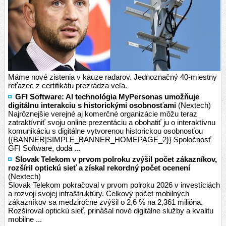
Máme nové zistenia v kauze radarov. Jednoznačný 40-miestny
reťazec z certifikátu prezrádza veľa.
GFI Software: AI technológia MyPersonas umožňuje
digitálnu interakciu s historickými osobnosťami
(Nextech)
Najrôznejšie verejné aj komerčné organizácie môžu teraz
zatraktívniť svoju online prezentáciu a obohatiť ju o interaktívnu
komunikáciu s digitálne vytvorenou historickou osobnosťou
{{BANNER|SIMPLE_BANNER_HOMEPAGE_2}} Spoločnosť
GFI Software, dodá ...
Slovak Telekom v prvom polroku zvýšil počet zákazníkov,
rozšíril optickú sieť a získal rekordný počet ocenení
(Nextech)
Slovak Telekom pokračoval v prvom polroku 2026 v investíciách
a rozvoji svojej infraštruktúry. Celkový počet mobilných
zákazníkov sa medziročne zvýšil o 2,6 % na 2,361 milióna.
Rozširoval optickú sieť, prinášal nové digitálne služby a kvalitu
mobilne ...