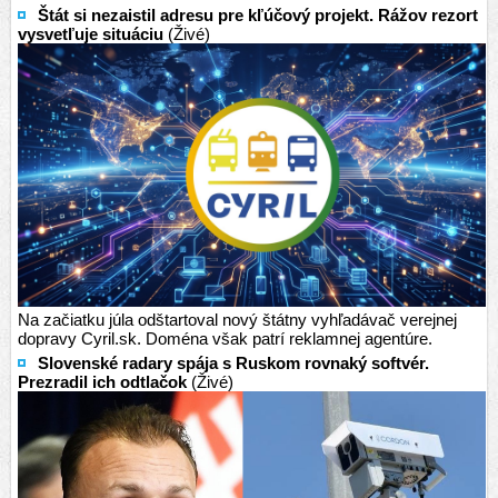
Štát si nezaistil adresu pre kľúčový projekt. Rážov rezort
vysvetľuje situáciu
(Živé)
Na začiatku júla odštartoval nový štátny vyhľadávač verejnej
dopravy Cyril.sk. Doména však patrí reklamnej agentúre.
Slovenské radary spája s Ruskom rovnaký softvér.
Prezradil ich odtlačok
(Živé)